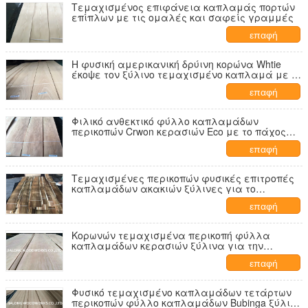
Τεμαχισμένος επιφάνεια καπλαμάς πορτών
επίπλων με τις ομαλές και σαφείς γραμμές
επαφή
Η φυσική αμερικανική δρύινη κορώνα Whtie
έκοψε τον ξύλινο τεμαχισμένο καπλαμά με το
βαθμό Αντιαεροπορικού Πυροβολικού
επαφή
Φιλικό ανθεκτικό φύλλο καπλαμάδων
περικοπών Crwon κερασιών Eco με το πάχος
0.5mm
επαφή
Τεμαχισμένες περικοπών φυσικές επιτροπές
καπλαμάδων ακακιών ξύλινες για το
ανομοιόμορφο χρώμα γραφείων
επαφή
Κορωνών τεμαχισμένα περικοπή φύλλα
καπλαμάδων κερασιών ξύλινα για την
εσωτερική διακόσμηση
επαφή
Φυσικό τεμαχισμένο καπλαμάδων τετάρτων
περικοπών φύλλο καπλαμάδων Bubinga ξύλινο