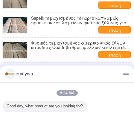
για τα γραφεία
επαφή
Sapelli τεμαχισμένος τέταρτο καπλαμάς
προσώπου καπλαμάδων φυσικός ξύλινος για
την εσωτερική διακόσμηση
επαφή
Φυσικός τεμαχισμένος αμερικανικός ξύλων
καρυδιάς Quartr βαθμός φύλλων καπλαμάδων
περικοπών ξύλινος Αντιαεροπορικό Πυροβολικό
επαφή
για Dest
Αμερικανική φυσική τεμαχισμένη πεδιάδα
φύλλων καπλαμάδων κερασιών που κόβεται
emilywu
με το πάχος 0.5mm
επαφή
Μαύρος καπλαμάς του Macassar Ebony
9:24 AM
καπλαμάδων τετάρτων τεμαχισμένος
περικοπή για τα έπιπλα
επαφή
Good day, what product are you looking for?
1 / 8