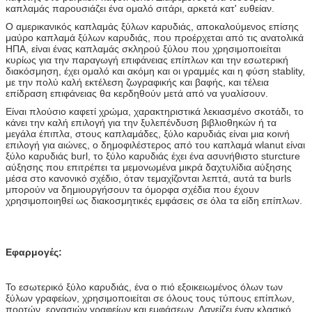
καπλαμάς παρουσιάζει ένα ομαλό σιτάρι, αρκετά κατ' ευθείαν.
Ο αμερικανικός καπλαμάς ξύλων καρυδιάς, αποκαλούμενος επίσης
μαύρο καπλαμά ξύλων καρυδιάς, που προέρχεται από τις ανατολικά
ΗΠΑ, είναι ένας καπλαμάς σκληρού ξύλου που χρησιμοποιείται
κυρίως για την παραγωγή επιφάνειας επίπλων και την εσωτερική
διακόσμηση, έχει ομαλό και ακόμη και οι γραμμές και η φύση stablity,
με την πολύ καλή εκτέλεση ζωγραφικής και βαφής, και τέλεια
επίδραση επιφάνειας θα κερδηθούν μετά από να γυαλίσουν.
Είναι πλούσιο καφετί χρώμα, χαρακτηριστικά λεκιασμένο σκοτάδι, το
κάνει την καλή επιλογή για την ξυλεπένδυση βιβλιοθηκών ή τα
μεγάλα έπιπλα, στους καπλαμάδες, ξύλο καρυδιάς είναι μια κοινή
επιλογή για αιώνες, ο δημοφιλέστερος από του καπλαμά wlanut είναι
ξύλο καρυδιάς burl, το ξύλο καρυδιάς έχει ένα ασυνήθιστο sturcture
αύξησης που επιτρέπει τα μεμονωμένα μικρά δαχτυλίδια αύξησης
μέσα στο κανονικό σχέδιο, όταν τεμαχίζονται λεπτά, αυτά τα burls
μπορούν να δημιουργήσουν τα όμορφα σχέδια που έχουν
χρησιμοποιηθεί ως διακοσμητικές εμφάσεις σε όλα τα είδη επίπλων.
Εφαρμογές:
Το εσωτερικό ξύλο καρυδιάς, ένα ο πιό εξοικειωμένος όλων των
ξύλων γραφείων, χρησιμοποιείται σε όλους τους τύπους επίπλων,
πορτών, εργασιών γραφείων και εμφάσεων. Δανείζει έναν κλασικό