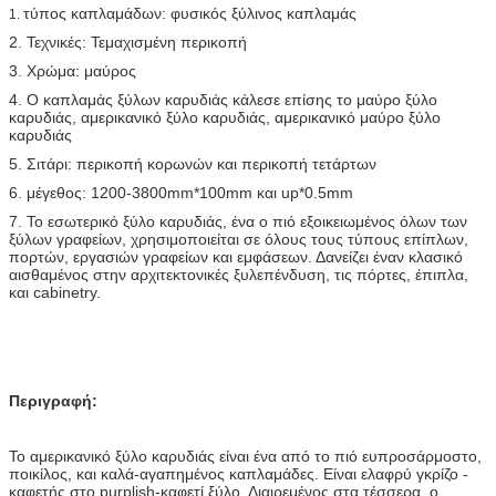
τύπος καπλαμάδων: φυσικός ξύλινος καπλαμάς
1.
2. Τεχνικές: Τεμαχισμένη περικοπή
3. Χρώμα: μαύρος
4. Ο καπλαμάς ξύλων καρυδιάς κάλεσε επίσης
το μαύρο ξύλο
καρυδιάς, αμερικανικό ξύλο καρυδιάς, αμερικανικό μαύρο ξύλο
καρυδιάς
5. Σιτάρι: περικοπή κορωνών και περικοπή τετάρτων
6. μέγεθος: 1200-3800mm*100mm και up*0.5mm
7. Το εσωτερικό ξύλο καρυδιάς, ένα ο πιό εξοικειωμένος όλων των
ξύλων γραφείων, χρησιμοποιείται σε όλους τους τύπους επίπλων,
πορτών, εργασιών γραφείων και εμφάσεων. Δανείζει έναν κλασικό
αισθαμένος στην αρχιτεκτονικές ξυλεπένδυση, τις πόρτες, έπιπλα,
και cabinetry.
Περιγραφή:
Το αμερικανικό ξύλο καρυδιάς είναι ένα από το πιό ευπροσάρμοστο,
ποικίλος, και καλά-αγαπημένος καπλαμάδες. Είναι ελαφρύ γκρίζο -
καφετής στο purplish-καφετί ξύλο. Διαιρεμένος στα τέσσερα, ο