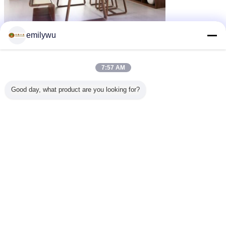
emilywu
7:57 AM
Good day, what product are you looking for?
Πρόσωπο επαφών: Η Δεσποινίς. Emilywu
Τίτλος εργασίας: Διευθυντής εξαγωγής
Επιχειρησιακό τηλέφωνο: 86-13592773518
Τηλ.:
86-769-81225601
Fax:
86-769-81225602
Skype: natureveneer