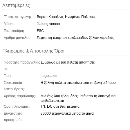
Λεπτομέρειες
Τόπος καταγωγής:
Βόρεια Καρολίνα, Ηνωμένες Πολιτείες
Μάρκα:
Jialong veneer
Πιστοποίηση:
FSC
Αριθμό μοντέλου:
Περικοπή τετάρτων καπλαμάδων ξύλων καρυδιάς
Πληρωμής & Αποστολής Όροι
Ποσότητα παραγγελίας
Σύμφωνα με του πελάτη απαιτήστε
min:
Τιμή:
negotiated
Συσκευασία
Η ξύλινη παλέτα στερεώνει από τη ζώνη σιδήρου
λεπτομέρειες:
Χρόνος παράδοσης:
Μια έως δύο εβδομάδες μετά από τη διαταγή που
επιβεβαιώνεται
Όροι πληρωμής:
T/T, L/C στη θέα, μετρητά
Δυνατότητα
30000 τετραγωνικά μέτρα το μήνα
προσφοράς: