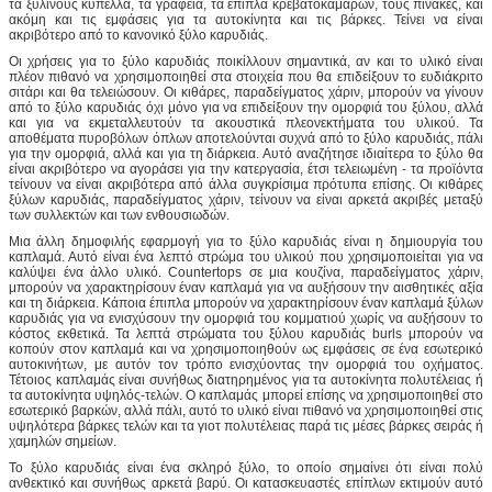
τα ξύλινους κύπελλα, τα γραφεία, τα έπιπλα κρεβατοκάμαρων, τους πίνακες, και
ακόμη και τις εμφάσεις για τα αυτοκίνητα και τις βάρκες. Τείνει να είναι
ακριβότερο από το κανονικό ξύλο καρυδιάς.
Οι χρήσεις για το ξύλο καρυδιάς ποικίλλουν σημαντικά, αν και το υλικό είναι
πλέον πιθανό να χρησιμοποιηθεί στα στοιχεία που θα επιδείξουν το ευδιάκριτο
σιτάρι και θα τελειώσουν. Οι κιθάρες, παραδείγματος χάριν, μπορούν να γίνουν
από το ξύλο καρυδιάς όχι μόνο για να επιδείξουν την ομορφιά του ξύλου, αλλά
και για να εκμεταλλευτούν τα ακουστικά πλεονεκτήματα του υλικού. Τα
αποθέματα πυροβόλων όπλων αποτελούνται συχνά από το ξύλο καρυδιάς, πάλι
για την ομορφιά, αλλά και για τη διάρκεια. Αυτό αναζήτησε ιδιαίτερα το ξύλο θα
είναι ακριβότερο να αγοράσει για την κατεργασία, έτσι τελειωμένη - τα προϊόντα
τείνουν να είναι ακριβότερα από άλλα συγκρίσιμα πρότυπα επίσης. Οι κιθάρες
ξύλων καρυδιάς, παραδείγματος χάριν, τείνουν να είναι αρκετά ακριβές μεταξύ
των συλλεκτών και των ενθουσιωδών.
Μια άλλη δημοφιλής εφαρμογή για το ξύλο καρυδιάς είναι η δημιουργία του
καπλαμά. Αυτό είναι ένα λεπτό στρώμα του υλικού που χρησιμοποιείται για να
καλύψει ένα άλλο υλικό. Countertops σε μια κουζίνα, παραδείγματος χάριν,
μπορούν να χαρακτηρίσουν έναν καπλαμά για να αυξήσουν την αισθητικές αξία
και τη διάρκεια. Κάποια έπιπλα μπορούν να χαρακτηρίσουν έναν καπλαμά ξύλων
καρυδιάς για να ενισχύσουν την ομορφιά του κομματιού χωρίς να αυξήσουν το
κόστος εκθετικά. Τα λεπτά στρώματα του ξύλου καρυδιάς burls μπορούν να
κοπούν στον καπλαμά και να χρησιμοποιηθούν ως εμφάσεις σε ένα εσωτερικό
αυτοκινήτων, με αυτόν τον τρόπο ενισχύοντας την ομορφιά του οχήματος.
Τέτοιος καπλαμάς είναι συνήθως διατηρημένος για τα αυτοκίνητα πολυτέλειας ή
τα αυτοκίνητα υψηλός-τελών. Ο καπλαμάς μπορεί επίσης να χρησιμοποιηθεί στο
εσωτερικό βαρκών, αλλά πάλι, αυτό το υλικό είναι πιθανό να χρησιμοποιηθεί στις
υψηλότερα βάρκες τελών και τα γιοτ πολυτέλειας παρά τις μέσες βάρκες σειράς ή
χαμηλών σημείων.
Το ξύλο καρυδιάς είναι ένα σκληρό ξύλο, το οποίο σημαίνει ότι είναι πολύ
ανθεκτικό και συνήθως αρκετά βαρύ. Οι κατασκευαστές επίπλων εκτιμούν αυτό