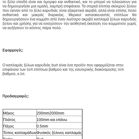
το ξύλο επειδή είναι και όμορφο και ανθεκτικό, και το μπορεί να τελειώσουν για
να δημιουργήσει μια ομαλή, λαμπρή επιφάνεια. Τα στερεά έπιπλα σκληρού ξύλου
που έγιναν από το ξύλο καρυδιάς είναι εξαιρετικά ακριβά, αλλά είναι επίσης πολύ
ανθεκτικά και μακράς διαρκείας. Μερικοί κατασκευαστές επίπλων θα
δημιουργήσουν ένα κομμάτι από έναν λιγότερο ακριβό καπλαμά ξύλων καρυδιάς
ξύλου και χρήσης για να ενισχύσουν την αισθητική έκκληση του κομματιού χωρίς
να αυξήσουν το κόστος πάρα πολύ.
Εφαρμογές:
Ο καπλαμάς ξύλων καρυδιάς burl είναι ένα προϊόν που εφαρμόζεται στην
επιφάνεια των τοπ επίπλων βαθμού και της εσωτερικής διακόσμησης τοπ
βαθμού, κ.λπ.
Προδιαγραφές:
Μήκος
200mm2000mm
Πλάτος
100mm και επάνω
Πάχος
0.5mm
Τύπος καπλαμάδων
Φυσικός ξύλινος καπλαμάς