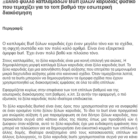
Ξύλινο φύλλο καπλαμάδων Burl ξύλων καρυδιάς φυσικό
που τεμαχίζει για το τοπ βαθμό την εσωτερική
διακόσμηση
Περιγραφή:
Ο καπλαμάς Burl ξύλων καρυδιάς έχει έναν μεγάλο τόνο και τα σχέδια,
τη σφιχτή συστάδα και τον πολύ καλό αριθμό. Είναι ένα εξαιρετικά
όμορφο burl. Έχει έναν πολύ βαθύ και πλούσιο τόνο.
Στους καπλαμάδες, το ξύλο καρυδιάς είναι μια κοινή επιλογή για αιώνες. Η
δημοφιλέστερη μορφή καπλαμά ξύλων καρυδιάς είναι ξύλο καρυδιάς burl. Το
ξύλο καρυδιάς έχει μια ασυνήθιστη δομή αύξησης που επιτρέπει τα μεμονωμένα
μικρά δαχτυλίδια αύξησης μέσα στο κανονικό σχέδιο. Όταν τεμαχίζονται λεπτά,
αυτά τα burls μπορούν να δημιουργήσουν τα όμορφα σχέδια που έχουν
χρησιμοποιηθεί ως διακοσμητικές εμφάσεις σε όλα τα είδη επίπλων.
Εφαρμόζεται κυρίως στην επιφάνεια των τοπ επίπλων βαθμού και της
εσωτερικής διακόσμησης τοπ βαθμού, κ.λπ. Σε αυτήν την εφαρμογή, ο πιό
εξωτικός τα ξύλα καρυδιάς πολύ ιδιαίτερα επιδιώκεται.
Το ξύλο καρυδιάς Burled είναι ένας όρος που χρησιμοποιείται για να αναφερθεί
σε έναν ορισμένο τύπο ξύλου ξύλων καρυδιάς. Το ίδιο το burl είναι πραγματικά
μια ανώμαλη αύξηση ή μια παραμόρφωση σε ένα δέντρο ξύλων καρυδιάς, που
προκαλείται συχνά από κάποιο είδος της πίεσης όπως μια προσβολή ιών ή
ζωύφιου όταν κόβεται, αυτό το ξύλο καρυδιάς έχει μια ευδιάκριτη εμφάνιση που
μπορεί να τελειώσουν για να δημιουργήσει ένα ελκυστικό κομμάτι των επίπλων ή
άλλης δομής. Ιδιαίτερα αναζητημένο από τους κατασκευαστές επίπλων και
άλλους ξυλουργούς, το ξύλο καρυδιάς burls χρησιμοποιείται συχνά για να κάνει