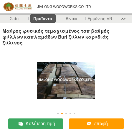
JIALONG WOODWORKS CO.LTD
Σπίτι
Προϊόντα
Βίντεο
Εμφάνιση VR
>>
Μαύρος φυσικός τεμαχισμένος τοπ βαθμός
φύλλων καπλαμάδων Burl ξύλων καρυδιάς
ξύλινος
Καλύτερη τιμή
επαφή