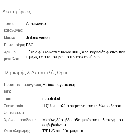
Λεπτομέρειες
Τόπος
Αμερικανικό
καταγωγής:
Μάρκα:
Jialong veneer
Πιστοποίηση:
FSC
Αριθμό
Ξύλινο φύλλο καπλαμάδων Burl ξύλων καρυδιάς φυσικό που
τεμαχίζει για το τοπ βαθμό την εσωτερική διακ
μοντέλου:
Πληρωμής & Αποστολής Όροι
Ποσότητα παραγγελίας
Με διαπραγμάτευση
min:
Τιμή:
negotiated
Συσκευασία
Η ξύλινη παλέτα στερεώνει από τη ζώνη σιδήρου
λεπτομέρειες:
Χρόνος παράδοσης:
Μια έως δύο εβδομάδες μετά από τη διαταγή που
επιβεβαιώνεται
Όροι πληρωμής:
T/T, L/C στη θέα, μετρητά