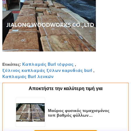
Καπλαμάς Burl τέφρας
Ετικέττες:
,
ξύλινος καπλαμάς ξύλων καρυδιάς burl
,
Καπλαμάς Burl λευκών
Αποκτήστε την καλύτερη τιμή για
Μαύρος φυσικός τεμαχισμένος
τοπ βαθμός φύλλων
καπλαμάδων Burl ξύλων
καρυδιάς ξύλινος