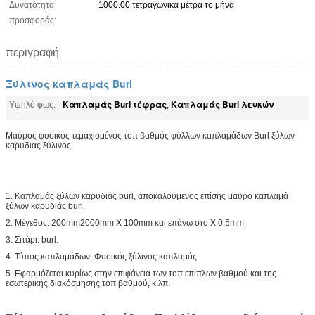
Δυνατότητα
1000.00 τετραγωνικά μέτρα το μήνα
προσφοράς:
περιγραφή
Ξύλινος καπλαμάς Burl
Καπλαμάς Burl τέφρας
Καπλαμάς Burl λευκών
Υψηλό φως:
,
Μαύρος φυσικός τεμαχισμένος τοπ βαθμός φύλλων καπλαμάδων Burl ξύλων
καρυδιάς ξύλινος
1. Καπλαμάς ξύλων καρυδιάς burl, αποκαλούμενος επίσης μαύρο καπλαμά
ξύλων καρυδιάς burl.
2. Μέγεθος: 200mm2000mm X 100mm και επάνω στο Χ 0.5mm.
3. Σιτάρι: burl.
4. Τύπος καπλαμάδων: Φυσικός ξύλινος καπλαμάς
5. Εφαρμόζεται κυρίως στην επιφάνεια των τοπ επίπλων βαθμού και της
εσωτερικής διακόσμησης τοπ βαθμού, κ.λπ.