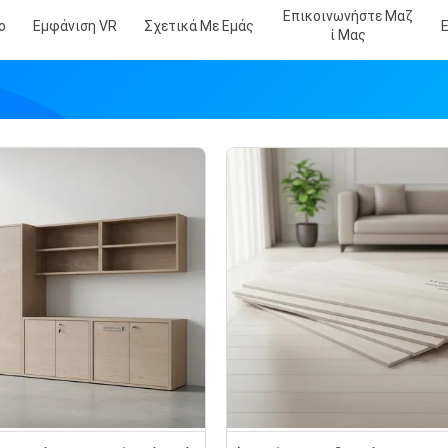
Επικοινωνήστε Μαζ
ο
Εμφάνιση VR
Σχετικά Με Εμάς
Ί Μας