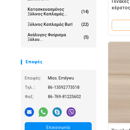
Πίνακες
κέρατος
Κατασκευασμένος
(14)
mm έως 
Ξύλινος Καπλαμάς...
ξενοδοχ
Ξύλινος Καπλαμάς Burl
(22)
παρέχου
Ανάλογος Φινίρισμα
(5)
Ξύλου...
Επαφές
Επαφές:
Miss. Emilywu
Τηλ.::
86-13592773518
Φαξ:
86-769-81225602
Επικοινωνία