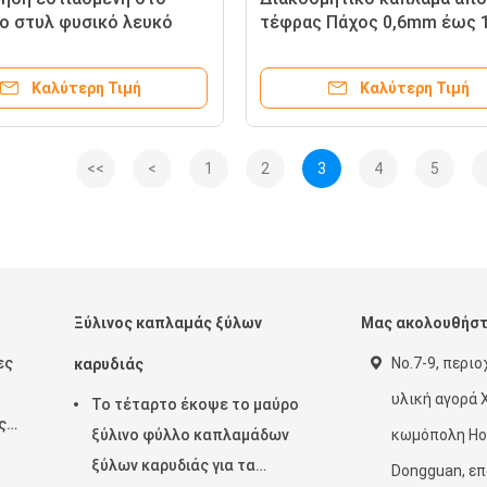
ο στυλ φυσικό λευκό
τέφρας Πάχος 0,6mm έως 
φρας σκληρού ξύλου,
Ιδανικό για τη σύγχρονη
 για κομψά ντουλάπια,
εσωτερική διακόσμηση και
Καλύτερη Τιμή
Καλύτερη Τιμή
και λύσεις επένδυσης
εφαρμογές επίπλων
<<
<
1
2
3
4
5
Ξύλινος καπλαμάς ξύλων
Μας ακολουθήσ
ες
No.7-9, περιο
καρυδιάς
υλική αγορά X
Το τέταρτο έκοψε το μαύρο
ς
ξύλινο φύλλο καπλαμάδων
κωμόπολη Hou
ξύλων καρυδιάς για τα
Dongguan, επ