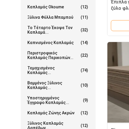
Έπιπλα 
Καπλαμάς Okoume
(12)
ξύλο φλ
υλικά ν
Ξύλινα Φύλλα Μπαμπού
(11)
για επα
προσφέρ
Το Τέταρτο Έκοψε Τον
(32)
Καπλαμά...
εμφάνισ
Καπνισμένος Καπλαμάς
(14)
Περιστροφικός
(22)
Καπλαμάς Περικοπών...
Τεμαχισμένος
(74)
Καπλαμάς...
Βαμμένος Ξύλινος
(10)
Καπλαμάς...
Υποστηριγμένος
(9)
Έγγραφο Καπλαμάς...
Καπλαμάς Ζώνης Ακρών
(12)
Ξύλινος Καπλαμάς
(12)
Δαπέδων...