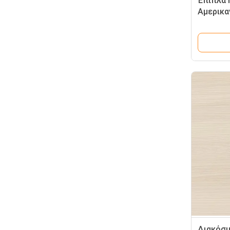
Έπιπλα 
Αμερικα
Υλικό C
Έπιπλα 
3-5 Αστ
Διακόσμ