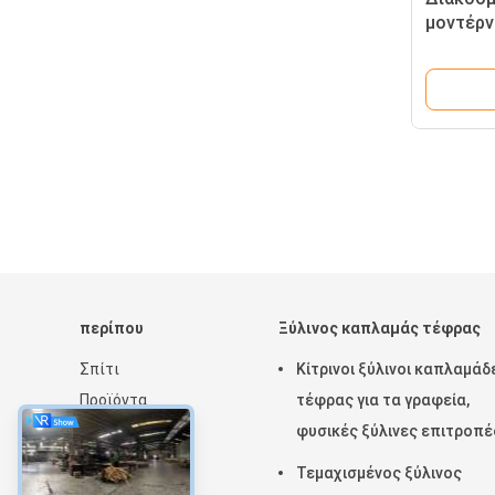
μοντέρν
ξύλο τέ
ιδανικό
δάπεδα 
τοίχων
περίπου
Ξύλινος καπλαμάς τέφρας
Σπίτι
Κίτρινοι ξύλινοι καπλαμάδ
Προϊόντα
τέφρας για τα γραφεία,
Εμφάνιση VR
φυσικές ξύλινες επιτροπέ
Σχετικά με εμάς
καπλαμάδων
Τεμαχισμένος ξύλινος
Ειδήσεις